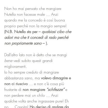
Non ho mai pensato che mangiare 
Nutella non facesse male … Anzi 
quando me la concedo è così buona 
proprio perché non la mangio sempre! 
(N.B. Nutella sta per – 
qualsiasi cibo che 
adori ma che ti concedi di rado perché 
non propriamente sano 
– ).
Dall’altro lato non è detto che se mangi
bene
 vedi subito questi grandi 
miglioramenti. 
Io ho sempre creduto di mangiare 
abbastanza sano, ma 
volevo dimagrire e 
non ci riuscivo
 … e non c’è cosa più 
frustante di
 non mangiare 
“schifezze”
 e 
non perdere mai un chilo … Anzi 
qualche volta anche ingrassare pure! Eh 
no … Caspita! 
Ho deciso di andare da 