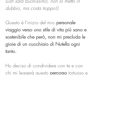
Lush sarà buonissimo, non lo metto in 
dubbio, ma costa troppo!). 
Questo è l'inizio del mio
 personale 
viaggio verso uno stile di vita più sano e 
sostenibile che però, non mi precluda le 
gioie di un cucchiaio di Nutella ogni 
tanto.
Ho deciso di condividere con te e con 
chi mi leggerà questo 
percorso
 tortuoso e 
ingarbugliato, fatto di
 mille informazioni
, 
ogni tanto 
un po’ di rabbia 
ma anche
tanta soddisfazione.
Oggi concludo così, lascio tutto un po’ 
in sospeso per approfondire meglio nella 
serie di post (con illustrazioni felici 
annesse) che ho deciso di creare per 