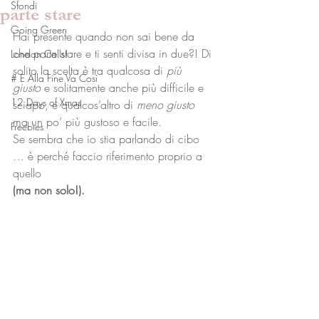
Sfondi
parte stare
Going Green
Hai presente quando non sai bene da 
che parte stare e ti senti divisa in due?! Di 
London Calls!
solito la scelta è tra qualcosa di 
più 
# E Alla Fine Va Così
giusto
 e solitamente anche più difficile e 
12 Days of Xmas
sciapo, e qualcos’altro di 
meno giusto
ma un po’ più gustoso e facile.
Freebies
Se sembra che io stia parlando di cibo 
… è perché faccio riferimento proprio a 
quello
(ma non solo!).