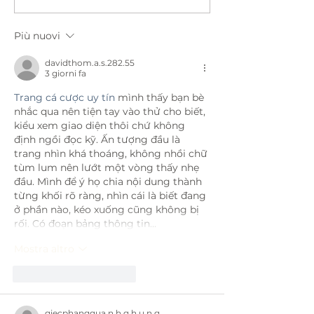
Più nuovi
davidthom.a.s.282.55
3 giorni fa
Trang cá cược uy tín
 mình thấy bạn bè 
nhắc qua nên tiện tay vào thử cho biết, 
kiểu xem giao diện thôi chứ không 
định ngồi đọc kỹ. Ấn tượng đầu là 
trang nhìn khá thoáng, không nhồi chữ 
tùm lum nên lướt một vòng thấy nhẹ 
đầu. Mình để ý họ chia nội dung thành 
từng khối rõ ràng, nhìn cái là biết đang 
ở phần nào, kéo xuống cũng không bị 
rối. Có đoạn bảng thông tin…
Mostra altro
Mi piace
Rispondi
giecphangqua.n.h.g.h.u.n.g