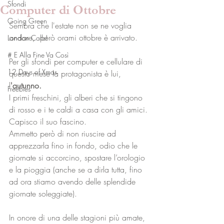
Sfondi
Computer di Ottobre
Going Green
Sembra che l'estate non se ne voglia 
andare,  però orami ottobre è arrivato.
London Calls!
# E Alla Fine Va Così
Per gli sfondi per computer e cellulare di 
12 Days of Xmas
questo mese la protagonista è lui, 
l
'autunno.
Freebies
I primi freschini, gli alberi che si tingono 
di rosso e i te caldi a casa con gli amici. 
Capisco il suo fascino. 
Ammetto però di non riuscire ad 
apprezzarla fino in fondo, odio che le 
giornate si accorcino, spostare l’orologio 
e la pioggia (anche se a dirla tutta, fino 
ad ora stiamo avendo delle splendide 
giornate soleggiate).
In onore di una delle stagioni più amate, 