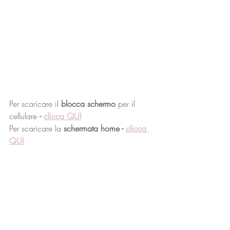
Per scaricare il 
blocca schermo
 per il 
cellulare 
-
clicca QUI
Per scaricare la 
schermata home - 
clicca 
QUI