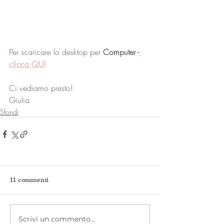
Per scaricare lo desktop per 
Computer -
clicca QUI
Ci vediamo presto!
Giulia
Sfondi
11 commenti
Scrivi un commento...