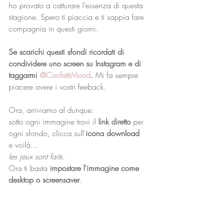
ho provato a catturare l’essenza di questa 
stagione. Spero ti piaccia e ti sappia fare 
compagnia in questi giorni. 
Se scarichi questi sfondi ricordati di 
condividere uno screen su Instagram e di 
taggarmi 
@ConfettiMood
. 
Mi fa sempre 
piacere avere i vostri feeback. 
Ora, arriviamo al dunque: 
sotto ogni immagine trovi il 
link diretto
 per 
ogni sfondo, clicca sull'
icona download
e voilà... 
les jeux sont faits.
Ora ti basta 
impostare l'immagine come 
desktop o screensaver
.