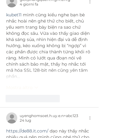
4 giorni fa
kubet11
 mình cũng kiểu nghe bạn bè 
nhắc hoài nên ghé thử cho biết, chủ 
yếu xem trang bày biện ra sao chứ 
không đọc sâu. Vừa vào thấy giao diện 
khá sáng sủa, nhìn hiện đại và dễ định 
hướng, kéo xuống không bị “ngợp” vì 
các phần được chia thành từng khối rõ 
ràng. Mình có lướt qua đoạn nói về 
chính sách bảo mật, thấy họ nhắc tới 
mã hóa SSL 128-bit nên cũng yên tâm 
phần…
Mostra altro
Mi piace
Rispondi
uyenghomsoet.h.uy.e.n+abc123
24 lug
https://de88.it.com/
 dạo này thấy nhắc 
nhiều quá nên mình cũng ghé thử cho 