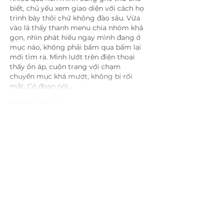
biết, chủ yếu xem giao diện với cách họ 
trình bày thôi chứ không đào sâu. Vừa 
vào là thấy thanh menu chia nhóm khá 
gọn, nhìn phát hiểu ngay mình đang ở 
mục nào, không phải bấm qua bấm lại 
mới tìm ra. Mình lướt trên điện thoại 
thấy ổn áp, cuộn trang với chạm 
chuyển mục khá mượt, không bị rối 
mắt. Có đoạn nói…
Mostra altro
Mi piace
Rispondi
nolafo.wle156+abc123
20 lug
https://xosoplus.mobi/
 mình ghé thử 
đúng kiểu lướt cho biết thôi, tại thấy 
mọi người hay nhắc nên tò mò giao 
diện họ làm ra sao. Vào cái là thấy họ 
chia mục theo ngày khá rõ, kiểu XSMB 