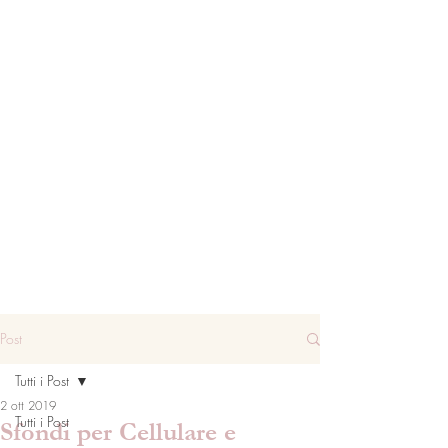
Post
Tutti i Post
2 ott 2019
Tutti i Post
Sfondi per Cellulare e